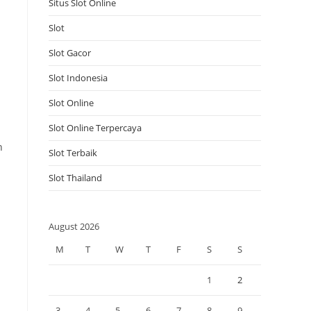
Situs Slot Online
Slot
Slot Gacor
Slot Indonesia
Slot Online
Slot Online Terpercaya
n
Slot Terbaik
Slot Thailand
August 2026
M
T
W
T
F
S
S
1
2
3
4
5
6
7
8
9