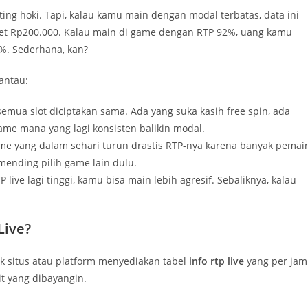
ing hoki. Tapi, kalau kamu main dengan modal terbatas, data ini
et Rp200.000. Kalau main di game dengan RTP 92%, uang kamu
8%. Sederhana, kan?
antau:
emua slot diciptakan sama. Ada yang suka kasih free spin, ada
game mana yang lagi konsisten balikin modal.
e yang dalam sehari turun drastis RTP-nya karena banyak pemai
mending pilih game lain dulu.
live lagi tinggi, kamu bisa main lebih agresif. Sebaliknya, kalau
Live?
ak situs atau platform menyediakan tabel
info rtp live
yang per jam
it yang dibayangin.