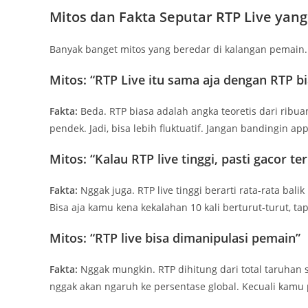
Mitos dan Fakta Seputar RTP Live yan
Banyak banget mitos yang beredar di kalangan pemain. 
Mitos: “RTP Live itu sama aja dengan RTP b
Fakta:
Beda. RTP biasa adalah angka teoretis dari ribua
pendek. Jadi, bisa lebih fluktuatif. Jangan bandingin app
Mitos: “Kalau RTP live tinggi, pasti gacor te
Fakta:
Nggak juga. RTP live tinggi berarti rata-rata bali
Bisa aja kamu kena kekalahan 10 kali berturut-turut, tapi
Mitos: “RTP live bisa dimanipulasi pemain”
Fakta:
Nggak mungkin. RTP dihitung dari total taruhan 
nggak akan ngaruh ke persentase global. Kecuali kamu p