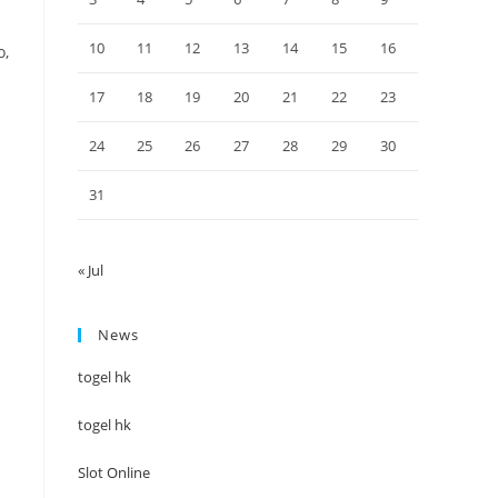
10
11
12
13
14
15
16
o,
17
18
19
20
21
22
23
24
25
26
27
28
29
30
31
« Jul
News
togel hk
togel hk
Slot Online