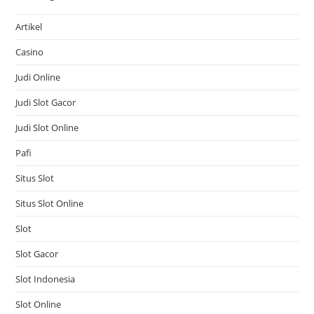
Artikel
Casino
Judi Online
Judi Slot Gacor
Judi Slot Online
Pafi
Situs Slot
Situs Slot Online
Slot
Slot Gacor
Slot Indonesia
Slot Online