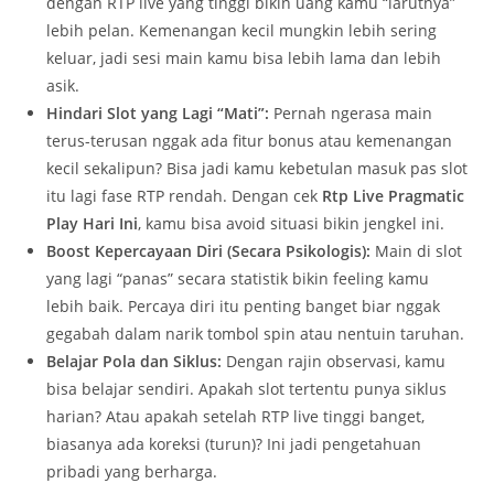
dengan RTP live yang tinggi bikin uang kamu “larutnya”
lebih pelan. Kemenangan kecil mungkin lebih sering
keluar, jadi sesi main kamu bisa lebih lama dan lebih
asik.
Hindari Slot yang Lagi “Mati”:
Pernah ngerasa main
terus-terusan nggak ada fitur bonus atau kemenangan
kecil sekalipun? Bisa jadi kamu kebetulan masuk pas slot
itu lagi fase RTP rendah. Dengan cek
Rtp Live Pragmatic
Play Hari Ini
, kamu bisa avoid situasi bikin jengkel ini.
Boost Kepercayaan Diri (Secara Psikologis):
Main di slot
yang lagi “panas” secara statistik bikin feeling kamu
lebih baik. Percaya diri itu penting banget biar nggak
gegabah dalam narik tombol spin atau nentuin taruhan.
Belajar Pola dan Siklus:
Dengan rajin observasi, kamu
bisa belajar sendiri. Apakah slot tertentu punya siklus
harian? Atau apakah setelah RTP live tinggi banget,
biasanya ada koreksi (turun)? Ini jadi pengetahuan
pribadi yang berharga.