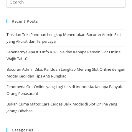
Es
to
Recent Posts
clo
the
Tips dan Trik: Panduan Lengkap Menemukan Bocoran Admin Slot
sea
yang Akurat dan Terpercaya
pan
Sebenarnya Apa Itu Info RTP Live dan Kenapa Pemain Slot Online
Wajib Tahu?
Bocoran Admin Dika: Panduan Lengkap Menang Slot Online dengan
Modal Kecil dan Tips Anti Rungkad
Fenomena Slot Online yang Lagi Hits di Indonesia, Kenapa Banyak
Orang Penasaran?
Bukan Cuma Mitos: Cara Cerdas Balik Modal di Slot Online yang
Jarang Dibahas
Categories