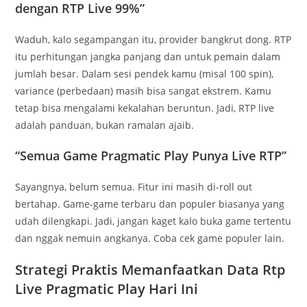
dengan RTP Live 99%”
Waduh, kalo segampangan itu, provider bangkrut dong. RTP
itu perhitungan jangka panjang dan untuk pemain dalam
jumlah besar. Dalam sesi pendek kamu (misal 100 spin),
variance (perbedaan) masih bisa sangat ekstrem. Kamu
tetap bisa mengalami kekalahan beruntun. Jadi, RTP live
adalah panduan, bukan ramalan ajaib.
“Semua Game Pragmatic Play Punya Live RTP”
Sayangnya, belum semua. Fitur ini masih di-roll out
bertahap. Game-game terbaru dan populer biasanya yang
udah dilengkapi. Jadi, jangan kaget kalo buka game tertentu
dan nggak nemuin angkanya. Coba cek game populer lain.
Strategi Praktis Memanfaatkan Data Rtp
Live Pragmatic Play Hari Ini