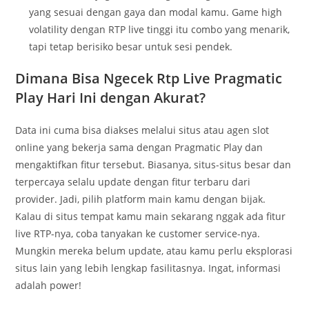
yang sesuai dengan gaya dan modal kamu. Game high
volatility dengan RTP live tinggi itu combo yang menarik,
tapi tetap berisiko besar untuk sesi pendek.
Dimana Bisa Ngecek Rtp Live Pragmatic
Play Hari Ini dengan Akurat?
Data ini cuma bisa diakses melalui situs atau agen slot
online yang bekerja sama dengan Pragmatic Play dan
mengaktifkan fitur tersebut. Biasanya, situs-situs besar dan
terpercaya selalu update dengan fitur terbaru dari
provider. Jadi, pilih platform main kamu dengan bijak.
Kalau di situs tempat kamu main sekarang nggak ada fitur
live RTP-nya, coba tanyakan ke customer service-nya.
Mungkin mereka belum update, atau kamu perlu eksplorasi
situs lain yang lebih lengkap fasilitasnya. Ingat, informasi
adalah power!