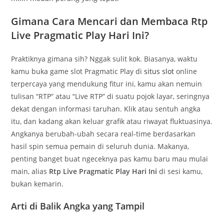
Gimana Cara Mencari dan Membaca Rtp
Live Pragmatic Play Hari Ini?
Praktiknya gimana sih? Nggak sulit kok. Biasanya, waktu
kamu buka game slot Pragmatic Play di
situs slot
online
terpercaya yang mendukung fitur ini, kamu akan nemuin
tulisan “RTP” atau “Live RTP” di suatu pojok layar, seringnya
dekat dengan informasi taruhan. Klik atau sentuh angka
itu, dan kadang akan keluar grafik atau riwayat fluktuasinya.
Angkanya berubah-ubah secara real-time berdasarkan
hasil spin semua pemain di seluruh dunia. Makanya,
penting banget buat ngeceknya pas kamu baru mau mulai
main, alias
Rtp Live Pragmatic Play Hari Ini
di sesi kamu,
bukan kemarin.
Arti di Balik Angka yang Tampil