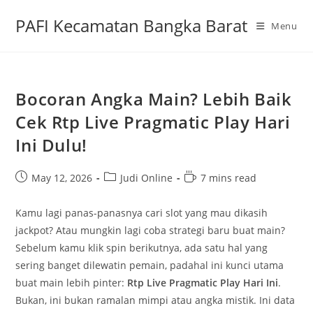
Skip
PAFI Kecamatan Bangka Barat
to
Menu
content
Bocoran Angka Main? Lebih Baik
Cek Rtp Live Pragmatic Play Hari
Ini Dulu!
Post
Post
Reading
May 12, 2026
Judi Online
7 mins read
published:
category:
time:
Kamu lagi panas-panasnya cari slot yang mau dikasih
jackpot? Atau mungkin lagi coba strategi baru buat main?
Sebelum kamu klik spin berikutnya, ada satu hal yang
sering banget dilewatin pemain, padahal ini kunci utama
buat main lebih pinter:
Rtp Live Pragmatic Play Hari Ini
.
Bukan, ini bukan ramalan mimpi atau angka mistik. Ini data