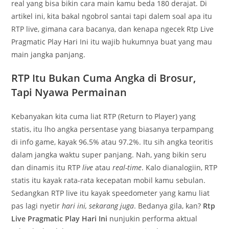
real yang bisa bikin cara main kamu beda 180 derajat. Di
artikel ini, kita bakal ngobrol santai tapi dalem soal apa itu
RTP live, gimana cara bacanya, dan kenapa ngecek Rtp Live
Pragmatic Play Hari Ini itu wajib hukumnya buat yang mau
main jangka panjang.
RTP Itu Bukan Cuma Angka di Brosur,
Tapi Nyawa Permainan
Kebanyakan kita cuma liat RTP (Return to Player) yang
statis, itu lho angka persentase yang biasanya terpampang
di info game, kayak 96.5% atau 97.2%. Itu sih angka teoritis
dalam jangka waktu super panjang. Nah, yang bikin seru
dan dinamis itu RTP
live
atau
real-time
. Kalo dianalogiin, RTP
statis itu kayak rata-rata kecepatan mobil kamu sebulan.
Sedangkan RTP live itu kayak speedometer yang kamu liat
pas lagi nyetir
hari ini, sekarang juga
. Bedanya gila, kan?
Rtp
Live Pragmatic Play Hari Ini
nunjukin performa aktual