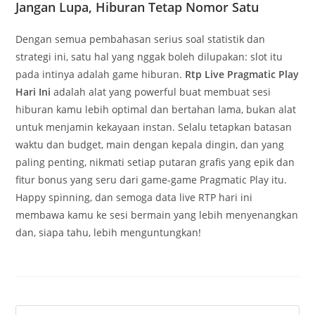
Jangan Lupa, Hiburan Tetap Nomor Satu
Dengan semua pembahasan serius soal statistik dan
strategi ini, satu hal yang nggak boleh dilupakan: slot itu
pada intinya adalah game hiburan.
Rtp Live Pragmatic Play
Hari Ini
adalah alat yang powerful buat membuat sesi
hiburan kamu lebih optimal dan bertahan lama, bukan alat
untuk menjamin kekayaan instan. Selalu tetapkan batasan
waktu dan budget, main dengan kepala dingin, dan yang
paling penting, nikmati setiap putaran grafis yang epik dan
fitur bonus yang seru dari game-game Pragmatic Play itu.
Happy spinning, dan semoga data live RTP hari ini
membawa kamu ke sesi bermain yang lebih menyenangkan
dan, siapa tahu, lebih menguntungkan!
Pre