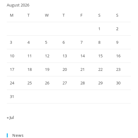
August 2026
M
T
W
T
F
S
S
1
2
3
4
5
6
7
8
9
10
11
12
13
14
15
16
17
18
19
20
21
22
23
24
25
26
27
28
29
30
31
« Jul
News