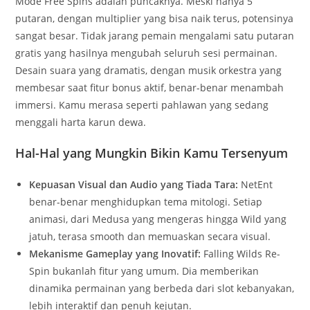
Mode Free Spins adalah puncaknya. Meski hanya 5
putaran, dengan multiplier yang bisa naik terus, potensinya
sangat besar. Tidak jarang pemain mengalami satu putaran
gratis yang hasilnya mengubah seluruh sesi permainan.
Desain suara yang dramatis, dengan musik orkestra yang
membesar saat fitur bonus aktif, benar-benar menambah
immersi. Kamu merasa seperti pahlawan yang sedang
menggali harta karun dewa.
Hal-Hal yang Mungkin Bikin Kamu Tersenyum
Kepuasan Visual dan Audio yang Tiada Tara:
NetEnt
benar-benar menghidupkan tema mitologi. Setiap
animasi, dari Medusa yang mengeras hingga Wild yang
jatuh, terasa smooth dan memuaskan secara visual.
Mekanisme Gameplay yang Inovatif:
Falling Wilds Re-
Spin bukanlah fitur yang umum. Dia memberikan
dinamika permainan yang berbeda dari slot kebanyakan,
lebih interaktif dan penuh kejutan.