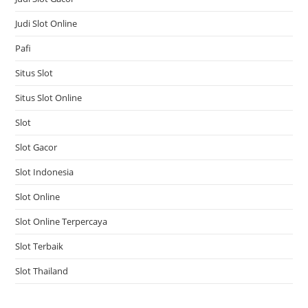
Judi Slot Online
Pafi
Situs Slot
Situs Slot Online
Slot
Slot Gacor
Slot Indonesia
Slot Online
Slot Online Terpercaya
Slot Terbaik
Slot Thailand