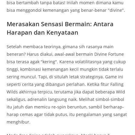
bisa bertambah tanpa batas! Inilah momen dimana kamu
bisa menggondol kemenangan yang benar-benar "divine".
Merasakan Sensasi Bermain: Antara
Harapan dan Kenyataan
Setelah membaca teorinya, gimana sih rasanya main
beneran? Harus diakui, awal-awal bermain Divine Fortune
bisa terasa agak "kering". Karena volatilitasnya yang cukup
tinggi, kombinasi kemenangan kecil mungkin tidak terlalu
sering muncul. Tapi, di situlah letak strateginya. Game ini
seperti cerita yang dibangun perlahan. Ketika fitur Falling
Wilds akhirnya terpicu, terutama jika dapat beberapa Wild
sekaligus, adrenalin langsung naik. Melihat simbol-simbol
itu jatuh dan memicu re-spin beruntun, sambil berharap-
harap cemas agar tidak putus, itu pengalaman yang sangat
menghibur.