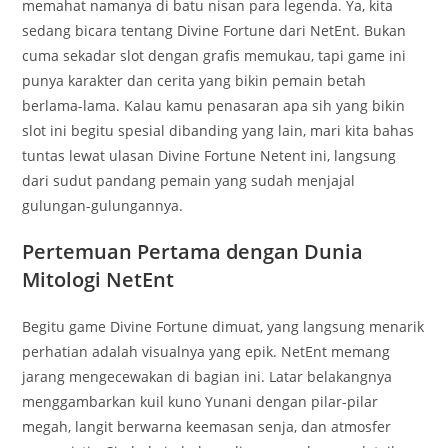
memahat namanya di batu nisan para legenda. Ya, kita
sedang bicara tentang Divine Fortune dari NetEnt. Bukan
cuma sekadar slot dengan grafis memukau, tapi game ini
punya karakter dan cerita yang bikin pemain betah
berlama-lama. Kalau kamu penasaran apa sih yang bikin
slot ini begitu spesial dibanding yang lain, mari kita bahas
tuntas lewat ulasan Divine Fortune Netent ini, langsung
dari sudut pandang pemain yang sudah menjajal
gulungan-gulungannya.
Pertemuan Pertama dengan Dunia
Mitologi NetEnt
Begitu game Divine Fortune dimuat, yang langsung menarik
perhatian adalah visualnya yang epik. NetEnt memang
jarang mengecewakan di bagian ini. Latar belakangnya
menggambarkan kuil kuno Yunani dengan pilar-pilar
megah, langit berwarna keemasan senja, dan atmosfer