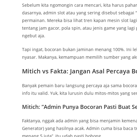
Sebelum kita ngomongin cara mencari, kita harus paha
dasarnya, admin slot atau yang sering disebut sebagai 
permainan. Mereka bisa lihat tren kapan mesin slot lag
tentang jam gacor, pola spin, atau jenis game yang lagi 
ngebut aja.
Tapi ingat, bocoran bukan jaminan menang 100%. Ini le
nyasar. Makanya, kemampuan memilih sumber yang akur
Mitich vs Fakta: Jangan Asal Percaya 
Banyak pemain baru langsung percaya aja sama bocor
info itu valid. Yuk, kita lurusin dulu mitos-mitos yang s
Mitich: “Admin Punya Bocoran Pasti Buat S
Faktanya, nggak ada admin yang bisa menjamin kemen
Generator) yang hasilnya acak. Admin cuma bisa baca tr
menang 5 juta”, itu udah pasti bohong.