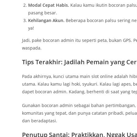
Modal Cepat Habis.
Kalau kamu ikutin bocoran pals
pasang besar.
Kehilangan Akun.
Beberapa bocoran palsu sering nem
ya!
Jadi, pake bocoran admin itu seperti peta, bukan GPS. P
waspada.
Tips Terakhir: Jadilah Pemain yang Ce
Pada akhirnya, kunci utama main slot online adalah hi
utama. Kalau kamu lagi hoki, syukuri. Kalau lagi apes, 
dapet bocoran admin. Kadang, berhenti di saat yang tepa
Gunakan bocoran admin sebagai bahan pertimbangan, b
komunitas yang tepat, dan punya catatan pribadi, pelu
dan beradaptasi.
Penutup Santai: Praktikkan, Nggak Us