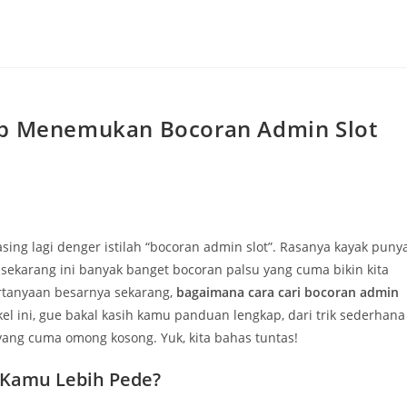
ap Menemukan Bocoran Admin Slot
sing lagi denger istilah “bocoran admin slot”. Rasanya kayak puny
 sekarang ini banyak banget bocoran palsu yang cuma bikin kita
ertanyaan besarnya sekarang,
bagaimana cara cari bocoran admin
el ini, gue bakal kasih kamu panduan lengkap, dari trik sederhana
ng cuma omong kosong. Yuk, kita bahas tuntas!
 Kamu Lebih Pede?