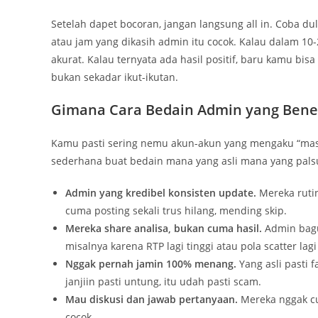
Setelah dapet bocoran, jangan langsung all in. Coba dul
atau jam yang dikasih admin itu cocok. Kalau dalam 10-
akurat. Kalau ternyata ada hasil positif, baru kamu bis
bukan sekadar ikut-ikutan.
Gimana Cara Bedain Admin yang Bene
Kamu pasti sering nemu akun-akun yang mengaku “master
sederhana buat bedain mana yang asli mana yang pals
Admin yang kredibel konsisten update.
Mereka rutin
cuma posting sekali trus hilang, mending skip.
Mereka share analisa, bukan cuma hasil.
Admin bagu
misalnya karena RTP lagi tinggi atau pola scatter lag
Nggak pernah jamin 100% menang.
Yang asli pasti f
janjiin pasti untung, itu udah pasti scam.
Mau diskusi dan jawab pertanyaan.
Mereka nggak cum
cocok.