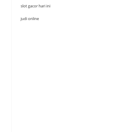
slot gacor hari ini
judi online