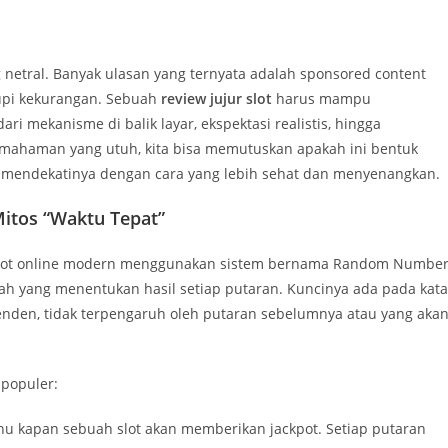
g netral. Banyak ulasan yang ternyata adalah sponsored content
upi kekurangan. Sebuah
review jujur slot
harus mampu
i mekanisme di balik layar, ekspektasi realistis, hingga
ahaman yang utuh, kita bisa memutuskan apakah ini bentuk
ana mendekatinya dengan cara yang lebih sehat dan menyenangkan.
itos “Waktu Tepat”
p slot online modern menggunakan sistem bernama Random Numbe
lah yang menentukan hasil setiap putaran. Kuncinya ada pada kata
ependen, tidak terpengaruh oleh putaran sebelumnya atau yang aka
populer:
hu kapan sebuah slot akan memberikan jackpot. Setiap putaran