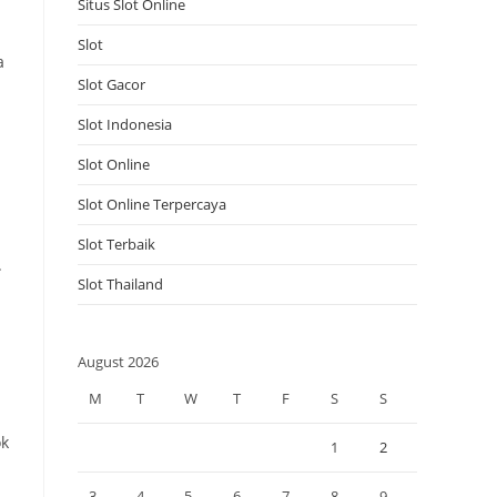
Situs Slot Online
Slot
a
Slot Gacor
Slot Indonesia
Slot Online
Slot Online Terpercaya
Slot Terbaik
.
Slot Thailand
August 2026
M
T
W
T
F
S
S
ok
1
2
3
4
5
6
7
8
9