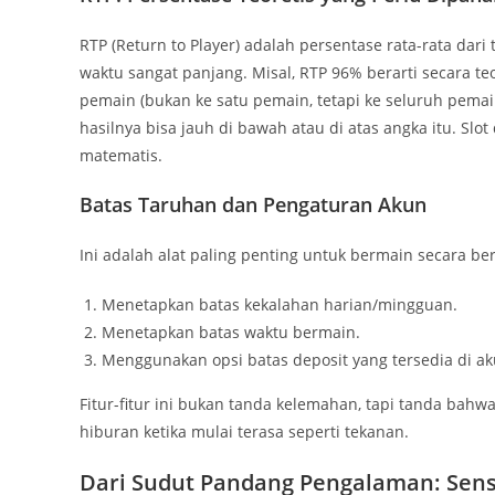
RTP (Return to Player) adalah persentase rata-rata dar
waktu sangat panjang. Misal, RTP 96% berarti secara teo
pemain (bukan ke satu pemain, tetapi ke seluruh pemain
hasilnya bisa jauh di bawah atau di atas angka itu. Sl
matematis.
Batas Taruhan dan Pengaturan Akun
Ini adalah alat paling penting untuk bermain secara b
Menetapkan batas kekalahan harian/mingguan.
Menetapkan batas waktu bermain.
Menggunakan opsi batas deposit yang tersedia di ak
Fitur-fitur ini bukan tanda kelemahan, tapi tanda bahw
hiburan ketika mulai terasa seperti tekanan.
Dari Sudut Pandang Pengalaman: Sensa