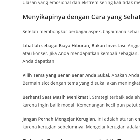
Ulasan yang emosional dan ekstrem sering kali tidak
Menyikapinya dengan Cara yang Seha
Setelah membongkar berbagai aspek, bagaimana seharusn
Lihatlah sebagai Biaya Hiburan, Bukan Investasi.
Angga
atau konser. Jika Anda mendapatkan kembali sebagian, i
Anda dapatkan.
Pilih Tema yang Benar-Benar Anda Sukai.
Apakah Anda s
Bermain slot dengan tema yang disukai akan meningkatka
Berhenti Saat Masih Menikmati.
Strategi terbaik adala
karena ingin balik modal. Kemenangan kecil pun patut 
Jangan Pernah Mengejar Kerugian.
Ini adalah aturan e
karena kerugian sebelumnya. Mengejar kerugian adalah