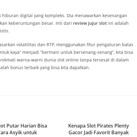
tuk hiburan digital yang kompleks. Dia menawarkan kesenangan
akan keberuntungan besar. Inti dari
review jujur slot
ini adalah
stis.
rkan volatilitas dan RTP, menggunakan fitur pengaturan batas
ntuk kaya” menjadi “bermain untuk bersenang-senang”, kita bisa
enikmati warna-warni dunia slot online tanpa tersesat di dalam
alah bonus terbaik yang bisa kita dapatkan.
ot Putar Harian Bisa
Kenapa Slot Pirates Plenty
Cara Asyik untuk
Gacor Jadi Favorit Banyak