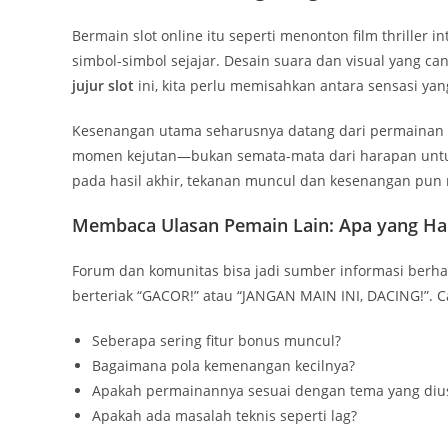
Bermain slot online itu seperti menonton film thriller i
simbol-simbol sejajar. Desain suara dan visual yang c
jujur slot
ini, kita perlu memisahkan antara sensasi ya
Kesenangan utama seharusnya datang dari permainan i
momen kejutan—bukan semata-mata dari harapan untuk
pada hasil akhir, tekanan muncul dan kesenangan pun
Membaca Ulasan Pemain Lain: Apa yang Ha
Forum dan komunitas bisa jadi sumber informasi berha
berteriak “GACOR!” atau “JANGAN MAIN INI, DACING!”. C
Seberapa sering fitur bonus muncul?
Bagaimana pola kemenangan kecilnya?
Apakah permainannya sesuai dengan tema yang diu
Apakah ada masalah teknis seperti lag?