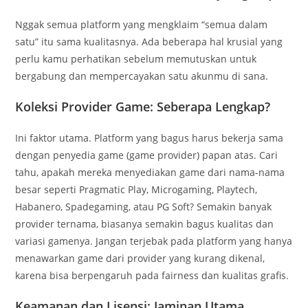
Nggak semua platform yang mengklaim “semua dalam
satu” itu sama kualitasnya. Ada beberapa hal krusial yang
perlu kamu perhatikan sebelum memutuskan untuk
bergabung dan mempercayakan satu akunmu di sana.
Koleksi Provider Game: Seberapa Lengkap?
Ini faktor utama. Platform yang bagus harus bekerja sama
dengan penyedia game (game provider) papan atas. Cari
tahu, apakah mereka menyediakan game dari nama-nama
besar seperti Pragmatic Play, Microgaming, Playtech,
Habanero, Spadegaming, atau PG Soft? Semakin banyak
provider ternama, biasanya semakin bagus kualitas dan
variasi gamenya. Jangan terjebak pada platform yang hanya
menawarkan game dari provider yang kurang dikenal,
karena bisa berpengaruh pada fairness dan kualitas grafis.
Keamanan dan Lisensi: Jaminan Utama