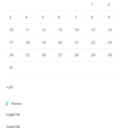
1
2
3
4
5
6
7
8
9
10
11
12
13
14
15
16
17
18
19
20
21
22
23
24
25
26
27
28
29
30
31
« Jul
News
togel hk
togel hk