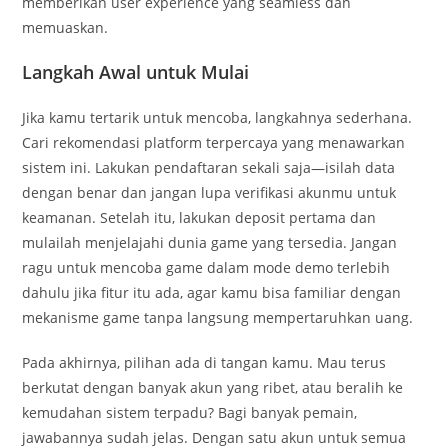
memberikan user experience yang seamless dan
memuaskan.
Langkah Awal untuk Mulai
Jika kamu tertarik untuk mencoba, langkahnya sederhana.
Cari rekomendasi platform terpercaya yang menawarkan
sistem ini. Lakukan pendaftaran sekali saja—isilah data
dengan benar dan jangan lupa verifikasi akunmu untuk
keamanan. Setelah itu, lakukan deposit pertama dan
mulailah menjelajahi dunia game yang tersedia. Jangan
ragu untuk mencoba game dalam mode demo terlebih
dahulu jika fitur itu ada, agar kamu bisa familiar dengan
mekanisme game tanpa langsung mempertaruhkan uang.
Pada akhirnya, pilihan ada di tangan kamu. Mau terus
berkutat dengan banyak akun yang ribet, atau beralih ke
kemudahan sistem terpadu? Bagi banyak pemain,
jawabannya sudah jelas. Dengan satu akun untuk semua