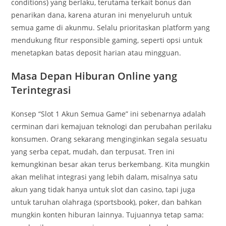
conditions) yang berlaku, terutama terkait bonus dan
penarikan dana, karena aturan ini menyeluruh untuk
semua game di akunmu. Selalu prioritaskan platform yang
mendukung fitur responsible gaming, seperti opsi untuk
menetapkan batas deposit harian atau mingguan.
Masa Depan Hiburan Online yang
Terintegrasi
Konsep “Slot 1 Akun Semua Game” ini sebenarnya adalah
cerminan dari kemajuan teknologi dan perubahan perilaku
konsumen. Orang sekarang menginginkan segala sesuatu
yang serba cepat, mudah, dan terpusat. Tren ini
kemungkinan besar akan terus berkembang. Kita mungkin
akan melihat integrasi yang lebih dalam, misalnya satu
akun yang tidak hanya untuk slot dan casino, tapi juga
untuk taruhan olahraga (sportsbook), poker, dan bahkan
mungkin konten hiburan lainnya. Tujuannya tetap sama: