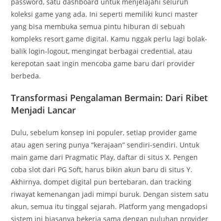
password, satu dashboard untuk menjelajahi seluruh
koleksi game yang ada. Ini seperti memiliki kunci master
yang bisa membuka semua pintu hiburan di sebuah
kompleks resort game digital. Kamu nggak perlu lagi bolak-
balik login-logout, mengingat berbagai credential, atau
kerepotan saat ingin mencoba game baru dari provider
berbeda.
Transformasi Pengalaman Bermain: Dari Ribet
Menjadi Lancar
Dulu, sebelum konsep ini populer, setiap provider game
atau agen sering punya “kerajaan” sendiri-sendiri. Untuk
main game dari Pragmatic Play, daftar di situs X. Pengen
coba slot dari PG Soft, harus bikin akun baru di situs Y.
Akhirnya, dompet digital pun bertebaran, dan tracking
riwayat kemenangan jadi mimpi buruk. Dengan sistem satu
akun, semua itu tinggal sejarah. Platform yang mengadopsi
sistem ini biasanya bekerja sama dengan puluhan provider