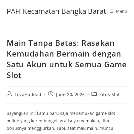
Skip
PAFI Kecamatan Bangka Barat
to
Menu
content
Main Tanpa Batas: Rasakan
Kemudahan Bermain dengan
Satu Akun untuk Semua Game
Slot
Post
Post
Post
LucaHaddad
June 20, 2026
Situs Slot
author:
published:
category:
Bayangkan ini: kamu baru saja menemukan game slot
online yang keren banget, grafisnya memukau, fitur
bonusnya menggiurkan. Tapi, saat mau main, muncul