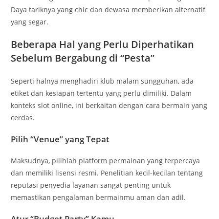
Daya tariknya yang chic dan dewasa memberikan alternatif
yang segar.
Beberapa Hal yang Perlu Diperhatikan
Sebelum Bergabung di “Pesta”
Seperti halnya menghadiri klub malam sungguhan, ada
etiket dan kesiapan tertentu yang perlu dimiliki. Dalam
konteks slot online, ini berkaitan dengan cara bermain yang
cerdas.
Pilih “Venue” yang Tepat
Maksudnya, pilihlah platform permainan yang terpercaya
dan memiliki lisensi resmi. Penelitian kecil-kecilan tentang
reputasi penyedia layanan sangat penting untuk
memastikan pengalaman bermainmu aman dan adil.
Atur “Budget Party” Kamu