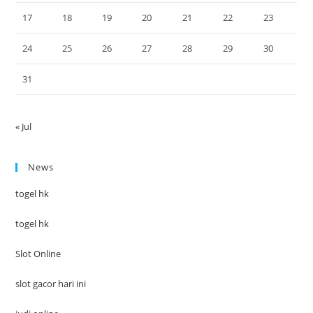
17
18
19
20
21
22
23
24
25
26
27
28
29
30
31
« Jul
News
togel hk
togel hk
Slot Online
slot gacor hari ini