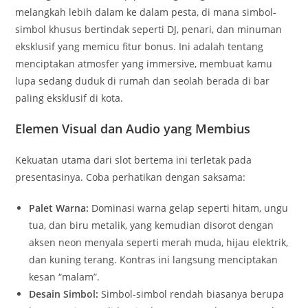
melangkah lebih dalam ke dalam pesta, di mana simbol-
simbol khusus bertindak seperti DJ, penari, dan minuman
eksklusif yang memicu fitur bonus. Ini adalah tentang
menciptakan atmosfer yang immersive, membuat kamu
lupa sedang duduk di rumah dan seolah berada di bar
paling eksklusif di kota.
Elemen Visual dan Audio yang Membius
Kekuatan utama dari slot bertema ini terletak pada
presentasinya. Coba perhatikan dengan saksama:
Palet Warna:
Dominasi warna gelap seperti hitam, ungu
tua, dan biru metalik, yang kemudian disorot dengan
aksen neon menyala seperti merah muda, hijau elektrik,
dan kuning terang. Kontras ini langsung menciptakan
kesan “malam”.
Desain Simbol:
Simbol-simbol rendah biasanya berupa