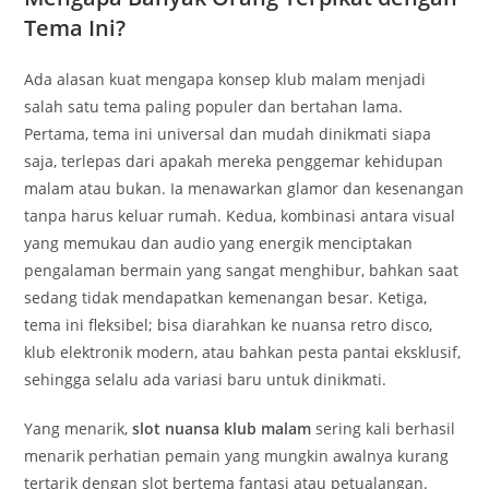
Tema Ini?
Ada alasan kuat mengapa konsep klub malam menjadi
salah satu tema paling populer dan bertahan lama.
Pertama, tema ini universal dan mudah dinikmati siapa
saja, terlepas dari apakah mereka penggemar kehidupan
malam atau bukan. Ia menawarkan glamor dan kesenangan
tanpa harus keluar rumah. Kedua, kombinasi antara visual
yang memukau dan audio yang energik menciptakan
pengalaman bermain yang sangat menghibur, bahkan saat
sedang tidak mendapatkan kemenangan besar. Ketiga,
tema ini fleksibel; bisa diarahkan ke nuansa retro disco,
klub elektronik modern, atau bahkan pesta pantai eksklusif,
sehingga selalu ada variasi baru untuk dinikmati.
Yang menarik,
slot nuansa klub malam
sering kali berhasil
menarik perhatian pemain yang mungkin awalnya kurang
tertarik dengan slot bertema fantasi atau petualangan.