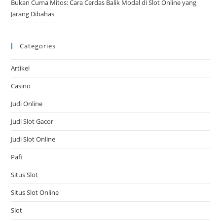
Bukan Cuma Mitos: Cara Cerdas Balik Modal di Slot Online yang
Jarang Dibahas
Categories
Artikel
Casino
Judi Online
Judi Slot Gacor
Judi Slot Online
Pafi
Situs Slot
Situs Slot Online
Slot