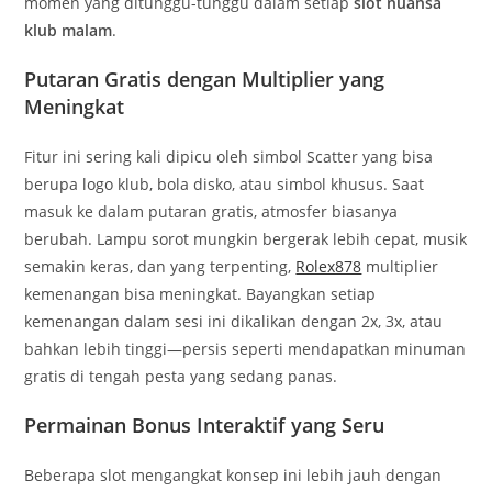
momen yang ditunggu-tunggu dalam setiap
slot nuansa
klub malam
.
Putaran Gratis dengan Multiplier yang
Meningkat
Fitur ini sering kali dipicu oleh simbol Scatter yang bisa
berupa logo klub, bola disko, atau simbol khusus. Saat
masuk ke dalam putaran gratis, atmosfer biasanya
berubah. Lampu sorot mungkin bergerak lebih cepat, musik
semakin keras, dan yang terpenting,
Rolex878
multiplier
kemenangan bisa meningkat. Bayangkan setiap
kemenangan dalam sesi ini dikalikan dengan 2x, 3x, atau
bahkan lebih tinggi—persis seperti mendapatkan minuman
gratis di tengah pesta yang sedang panas.
Permainan Bonus Interaktif yang Seru
Beberapa slot mengangkat konsep ini lebih jauh dengan