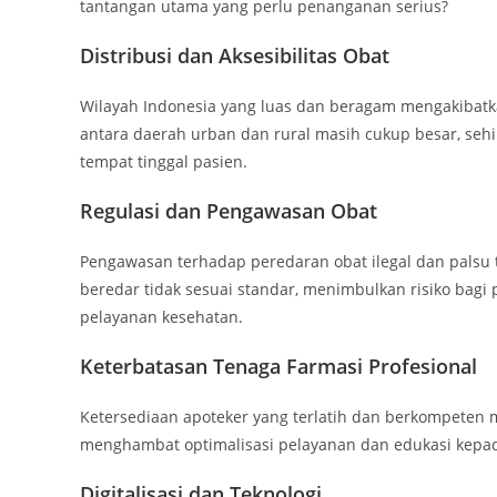
tantangan utama yang perlu penanganan serius?
Distribusi dan Aksesibilitas Obat
Wilayah Indonesia yang luas dan beragam mengakibatka
antara daerah urban dan rural masih cukup besar, se
tempat tinggal pasien.
Regulasi dan Pengawasan Obat
Pengawasan terhadap peredaran obat ilegal dan palsu t
beredar tidak sesuai standar, menimbulkan risiko bag
pelayanan kesehatan.
Keterbatasan Tenaga Farmasi Profesional
Ketersediaan apoteker yang terlatih dan berkompeten m
menghambat optimalisasi pelayanan dan edukasi kepa
Digitalisasi dan Teknologi