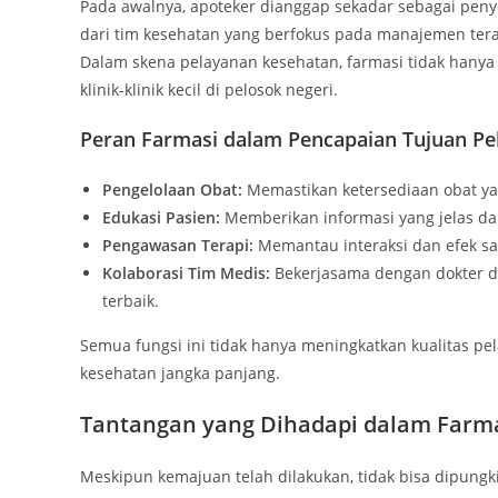
Pada awalnya, apoteker dianggap sekadar sebagai peny
dari tim kesehatan yang berfokus pada manajemen tera
Dalam skena pelayanan kesehatan, farmasi tidak hanya 
klinik-klinik kecil di pelosok negeri.
Peran Farmasi dalam Pencapaian Tujuan P
Pengelolaan Obat:
Memastikan ketersediaan obat yan
Edukasi Pasien:
Memberikan informasi yang jelas da
Pengawasan Terapi:
Memantau interaksi dan efek s
Kolaborasi Tim Medis:
Bekerjasama dengan dokter d
terbaik.
Semua fungsi ini tidak hanya meningkatkan kualitas p
kesehatan jangka panjang.
Tantangan yang Dihadapi dalam Farma
Meskipun kemajuan telah dilakukan, tidak bisa dipung