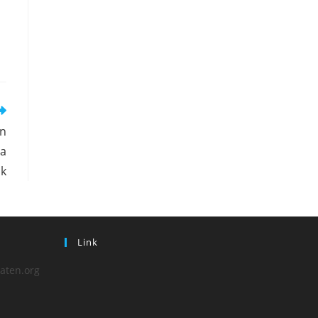
an
sa
ik
Link
aten.org