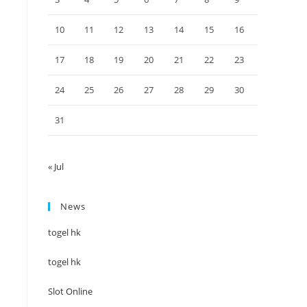
10
11
12
13
14
15
16
17
18
19
20
21
22
23
24
25
26
27
28
29
30
31
« Jul
News
togel hk
togel hk
Slot Online