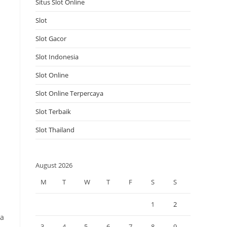
Situs Slot Online
Slot
Slot Gacor
Slot Indonesia
Slot Online
Slot Online Terpercaya
Slot Terbaik
Slot Thailand
August 2026
M
T
W
T
F
S
S
1
2
ja
3
4
5
6
7
8
9