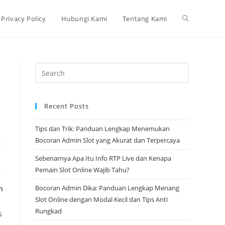
Toggle
Privacy Policy
Hubungi Kami
Tentang Kami
website
Press
Escape
search
to
Recent Posts
close
the
Tips dan Trik: Panduan Lengkap Menemukan
search
Bocoran Admin Slot yang Akurat dan Terpercaya
panel.
Sebenarnya Apa Itu Info RTP Live dan Kenapa
Pemain Slot Online Wajib Tahu?
Bocoran Admin Dika: Panduan Lengkap Menang
n
Slot Online dengan Modal Kecil dan Tips Anti
Rungkad
s