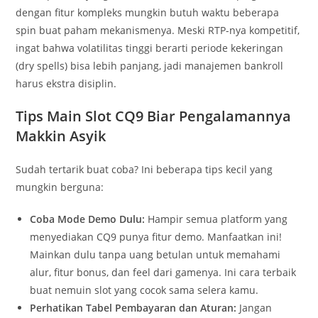
dengan fitur kompleks mungkin butuh waktu beberapa
spin buat paham mekanismenya. Meski RTP-nya kompetitif,
ingat bahwa volatilitas tinggi berarti periode kekeringan
(dry spells) bisa lebih panjang, jadi manajemen bankroll
harus ekstra disiplin.
Tips Main Slot CQ9 Biar Pengalamannya
Makkin Asyik
Sudah tertarik buat coba? Ini beberapa tips kecil yang
mungkin berguna:
Coba Mode Demo Dulu:
Hampir semua platform yang
menyediakan CQ9 punya fitur demo. Manfaatkan ini!
Mainkan dulu tanpa uang betulan untuk memahami
alur, fitur bonus, dan feel dari gamenya. Ini cara terbaik
buat nemuin slot yang cocok sama selera kamu.
Perhatikan Tabel Pembayaran dan Aturan:
Jangan