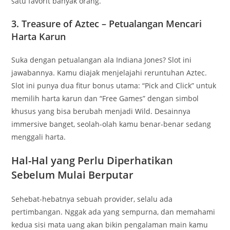
satu favorit banyak orang.
3. Treasure of Aztec – Petualangan Mencari
Harta Karun
Suka dengan petualangan ala Indiana Jones? Slot ini
jawabannya. Kamu diajak menjelajahi reruntuhan Aztec.
Slot ini punya dua fitur bonus utama: “Pick and Click” untuk
memilih harta karun dan “Free Games” dengan simbol
khusus yang bisa berubah menjadi Wild. Desainnya
immersive banget, seolah-olah kamu benar-benar sedang
menggali harta.
Hal-Hal yang Perlu Diperhatikan
Sebelum Mulai Berputar
Sehebat-hebatnya sebuah provider, selalu ada
pertimbangan. Nggak ada yang sempurna, dan memahami
kedua sisi mata uang akan bikin pengalaman main kamu