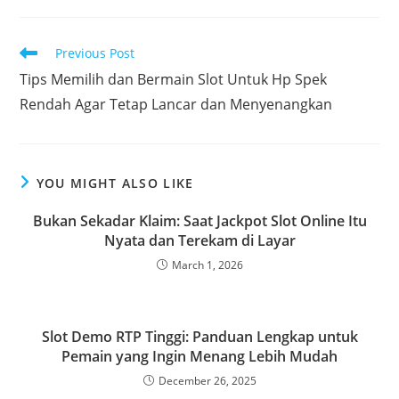
Read
Previous Post
more
Tips Memilih dan Bermain Slot Untuk Hp Spek
articles
Rendah Agar Tetap Lancar dan Menyenangkan
YOU MIGHT ALSO LIKE
Bukan Sekadar Klaim: Saat Jackpot Slot Online Itu
Nyata dan Terekam di Layar
March 1, 2026
Slot Demo RTP Tinggi: Panduan Lengkap untuk
Pemain yang Ingin Menang Lebih Mudah
December 26, 2025