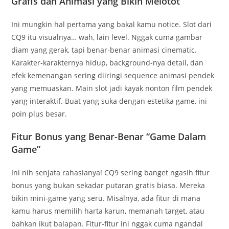
Grafis dan Animasi yang Bikin Melotot
Ini mungkin hal pertama yang bakal kamu notice. Slot dari
CQ9 itu visualnya… wah, lain level. Nggak cuma gambar
diam yang gerak, tapi benar-benar animasi cinematic.
Karakter-karakternya hidup, background-nya detail, dan
efek kemenangan sering diiringi sequence animasi pendek
yang memuaskan. Main slot jadi kayak nonton film pendek
yang interaktif. Buat yang suka dengan estetika game, ini
poin plus besar.
Fitur Bonus yang Benar-Benar “Game Dalam
Game”
Ini nih senjata rahasianya! CQ9 sering banget ngasih fitur
bonus yang bukan sekadar putaran gratis biasa. Mereka
bikin mini-game yang seru. Misalnya, ada fitur di mana
kamu harus memilih harta karun, memanah target, atau
bahkan ikut balapan. Fitur-fitur ini nggak cuma ngandal