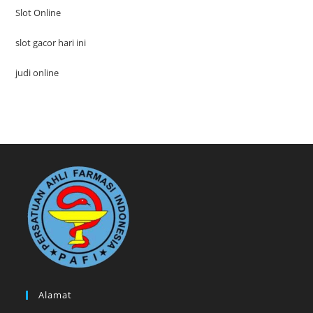
Slot Online
slot gacor hari ini
judi online
Alamat