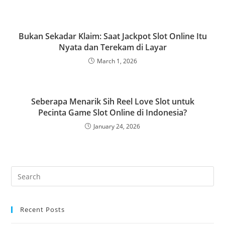
Bukan Sekadar Klaim: Saat Jackpot Slot Online Itu
Nyata dan Terekam di Layar
March 1, 2026
Seberapa Menarik Sih Reel Love Slot untuk
Pecinta Game Slot Online di Indonesia?
January 24, 2026
Pre
Es
to
Recent Posts
clo
the