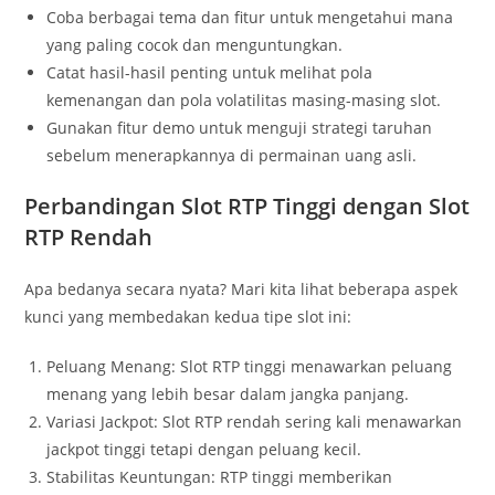
Coba berbagai tema dan fitur untuk mengetahui mana
yang paling cocok dan menguntungkan.
Catat hasil-hasil penting untuk melihat pola
kemenangan dan pola volatilitas masing-masing slot.
Gunakan fitur demo untuk menguji strategi taruhan
sebelum menerapkannya di permainan uang asli.
Perbandingan Slot RTP Tinggi dengan Slot
RTP Rendah
Apa bedanya secara nyata? Mari kita lihat beberapa aspek
kunci yang membedakan kedua tipe slot ini:
Peluang Menang: Slot RTP tinggi menawarkan peluang
menang yang lebih besar dalam jangka panjang.
Variasi Jackpot: Slot RTP rendah sering kali menawarkan
jackpot tinggi tetapi dengan peluang kecil.
Stabilitas Keuntungan: RTP tinggi memberikan