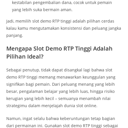
kestabilan pengembalian dana, cocok untuk pemain
yang lebih suka bermain aman.
Jadi, memilih slot demo RTP tinggi adalah pilihan cerdas
kalau kamu mengutamakan konsistensi dan peluang jangka
panjang.
Mengapa Slot Demo RTP Tinggi Adalah
Pilihan Ideal?
Sebagai penutup, tidak dapat disangkal lagi bahwa slot
demo RTP tinggi memang menawarkan keunggulan yang
signifikan bagi pemain. Dari peluang menang yang lebih
besar, pengalaman belajar yang lebih luas, hingga risiko
kerugian yang lebih kecil – semuanya menambah nilai
strategimu dalam menjelajah dunia slot online.
Namun, ingat selalu bahwa keberuntungan tetap bagian
dari permainan ini. Gunakan slot demo RTP tinggi sebagai