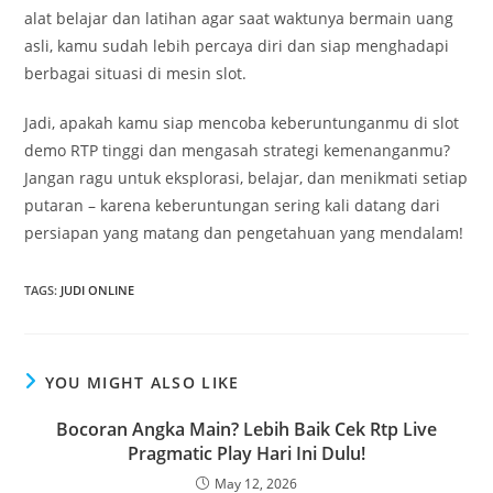
alat belajar dan latihan agar saat waktunya bermain uang
asli, kamu sudah lebih percaya diri dan siap menghadapi
berbagai situasi di mesin slot.
Jadi, apakah kamu siap mencoba keberuntunganmu di slot
demo RTP tinggi dan mengasah strategi kemenanganmu?
Jangan ragu untuk eksplorasi, belajar, dan menikmati setiap
putaran – karena keberuntungan sering kali datang dari
persiapan yang matang dan pengetahuan yang mendalam!
TAGS
:
JUDI ONLINE
YOU MIGHT ALSO LIKE
Bocoran Angka Main? Lebih Baik Cek Rtp Live
Pragmatic Play Hari Ini Dulu!
May 12, 2026