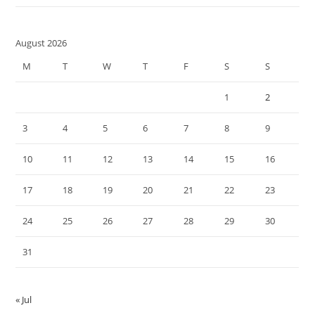
August 2026
M
T
W
T
F
S
S
1
2
3
4
5
6
7
8
9
10
11
12
13
14
15
16
17
18
19
20
21
22
23
24
25
26
27
28
29
30
31
« Jul