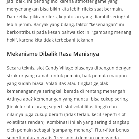
jadi baik. Ini penting lho, karena atmosfer game yang
menyenangkan bisa bikin kita lebih rileks saat bermain.
Dan ketika pikiran rileks, keputusan yang diambil seringkali
lebih jernih. Banyak yang bilang, faktor “kesenangan” ini
berkontribusi pada kesan bahwa slot ini “gampang menang
hoki”, karena kita tidak terbebani tekanan.
Mekanisme Dibalik Rasa Manisnya
Secara teknis, slot Candy Village biasanya dibangun dengan
struktur yang ramah untuk pemain, baik pemula maupun
yang sudah biasa. Volatilitas atau tingkat gejolak
kemenangannya seringkali berada di rentang menengah.
Artinya apa? Kemenangan yang muncul bisa cukup sering
(tidak terlalu jarang seperti slot volatilitas tinggi) dan
nilainya juga cukup berarti (tidak terlalu kecil seperti slot
volatilitas rendah). Kombinasi inilah yang sering ditangkap
oleh pemain sebagai “gampang menang”. Fitur-fitur bonus
seperti putaran gratis (free spins) dengan pengganda