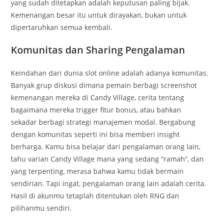
yang sudah ditetapkan adalah keputusan paling bijak.
Kemenangan besar itu untuk dirayakan, bukan untuk
dipertaruhkan semua kembali.
Komunitas dan Sharing Pengalaman
Keindahan dari dunia slot online adalah adanya komunitas.
Banyak grup diskusi dimana pemain berbagi screenshot
kemenangan mereka di Candy Village, cerita tentang
bagaimana mereka trigger fitur bonus, atau bahkan
sekadar berbagi strategi manajemen modal. Bergabung
dengan komunitas seperti ini bisa memberi insight
berharga. Kamu bisa belajar dari pengalaman orang lain,
tahu varian Candy Village mana yang sedang “ramah”, dan
yang terpenting, merasa bahwa kamu tidak bermain
sendirian. Tapi ingat, pengalaman orang lain adalah cerita.
Hasil di akunmu tetaplah ditentukan oleh RNG dan
pilihanmu sendiri.