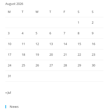
August 2026
M
T
W
T
F
S
S
1
2
3
4
5
6
7
8
9
10
11
12
13
14
15
16
17
18
19
20
21
22
23
24
25
26
27
28
29
30
31
« Jul
News