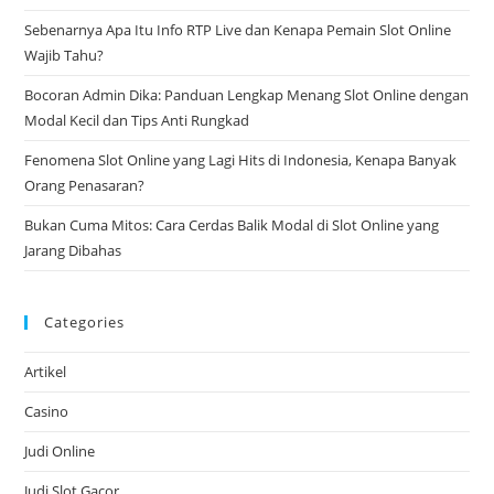
Sebenarnya Apa Itu Info RTP Live dan Kenapa Pemain Slot Online
Wajib Tahu?
Bocoran Admin Dika: Panduan Lengkap Menang Slot Online dengan
Modal Kecil dan Tips Anti Rungkad
Fenomena Slot Online yang Lagi Hits di Indonesia, Kenapa Banyak
Orang Penasaran?
Bukan Cuma Mitos: Cara Cerdas Balik Modal di Slot Online yang
Jarang Dibahas
Categories
Artikel
Casino
Judi Online
Judi Slot Gacor