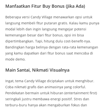
Manfaatkan Fitur Buy Bonus (Jika Ada)
Beberapa versi Candy Village menawarkan opsi untuk
langsung membeli fitur putaran gratis. Kalau kamu punya
modal lebih dan ingin langsung mengejar potensi
kemenangan besar dari fitur bonus, opsi ini bisa
dipertimbangkan. Tapi, hitung dulu cost-benefit-nya.
Bandingkan harga belinya dengan rata-rata kemenangan
yang kamu dapatkan dari fitur bonus saat mencoba di
mode demo.
Main Santai, Nikmati Visualnya
Ingat, tema Candy Village diciptakan untuk menghibur.
Coba nikmati grafis dan animasinya yang colorful.
Pendekatan bermain untuk hiburan (entertainment first)
seringkali justru membawa energi positif. Stres dan
terburu-buru hanya akan mengaburkan fokus dan