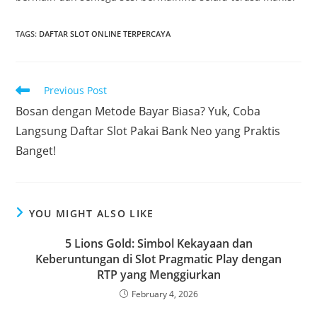
TAGS
:
DAFTAR SLOT ONLINE TERPERCAYA
Read
Previous Post
more
Bosan dengan Metode Bayar Biasa? Yuk, Coba
articles
Langsung Daftar Slot Pakai Bank Neo yang Praktis
Banget!
YOU MIGHT ALSO LIKE
5 Lions Gold: Simbol Kekayaan dan
Keberuntungan di Slot Pragmatic Play dengan
RTP yang Menggiurkan
February 4, 2026