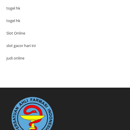
togel hk
togel hk
Slot Online
slot gacor hari ini
judi online