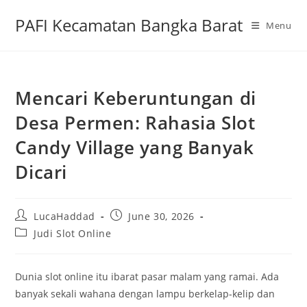
Skip
PAFI Kecamatan Bangka Barat
to
Menu
content
Mencari Keberuntungan di
Desa Permen: Rahasia Slot
Candy Village yang Banyak
Dicari
Post
Post
LucaHaddad
June 30, 2026
author:
published:
Post
Judi Slot Online
category:
Dunia slot online itu ibarat pasar malam yang ramai. Ada
banyak sekali wahana dengan lampu berkelap-kelip dan