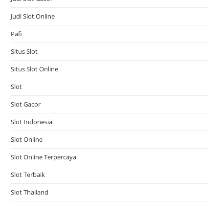
Judi Slot Online
Pafi
Situs Slot
Situs Slot Online
Slot
Slot Gacor
Slot Indonesia
Slot Online
Slot Online Terpercaya
Slot Terbaik
Slot Thailand