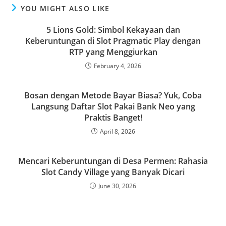
YOU MIGHT ALSO LIKE
5 Lions Gold: Simbol Kekayaan dan
Keberuntungan di Slot Pragmatic Play dengan
RTP yang Menggiurkan
February 4, 2026
Bosan dengan Metode Bayar Biasa? Yuk, Coba
Langsung Daftar Slot Pakai Bank Neo yang
Praktis Banget!
April 8, 2026
Mencari Keberuntungan di Desa Permen: Rahasia
Slot Candy Village yang Banyak Dicari
June 30, 2026