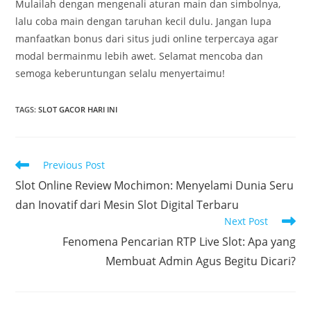
Mulailah dengan mengenali aturan main dan simbolnya,
lalu coba main dengan taruhan kecil dulu. Jangan lupa
manfaatkan bonus dari situs judi online terpercaya agar
modal bermainmu lebih awet. Selamat mencoba dan
semoga keberuntungan selalu menyertaimu!
TAGS
:
SLOT GACOR HARI INI
Read
Previous Post
more
Slot Online Review Mochimon: Menyelami Dunia Seru
articles
dan Inovatif dari Mesin Slot Digital Terbaru
Next Post
Fenomena Pencarian RTP Live Slot: Apa yang
Membuat Admin Agus Begitu Dicari?