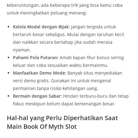
keberuntungan, ada beberapa trik yang bisa kamu coba
untuk meningkatkan peluang menang:
Kelola Modal dengan Bijak:
Jangan tergoda untuk
bertaruh besar sekaligus. Mulai dengan taruhan kecil
dan naikkan secara bertahap jika sudah merasa
nyaman.
Pahami Pola Putaran:
Amati kapan fitur bonus sering
keluar dan coba sesuaikan waktu bermainmu.
Manfaatkan Demo Mode:
Banyak situs menyediakan
versi demo gratis. Gunakan ini untuk mengenal
permainan tanpa risiko kehilangan uang.
Bermain dengan Sabar:
Hindari terburu-buru dan tetap
fokus meskipun belum dapat kemenangan besar.
Hal-hal yang Perlu Diperhatikan Saat
Main Book Of Myth Slot