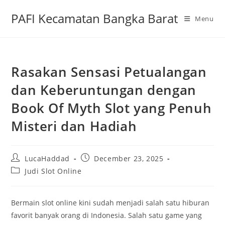
Skip
PAFI Kecamatan Bangka Barat
to
Menu
content
Rasakan Sensasi Petualangan
dan Keberuntungan dengan
Book Of Myth Slot yang Penuh
Misteri dan Hadiah
Post
Post
LucaHaddad
December 23, 2025
author:
published:
Post
Judi Slot Online
category:
Bermain slot online kini sudah menjadi salah satu hiburan
favorit banyak orang di Indonesia. Salah satu game yang