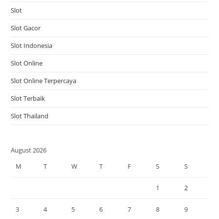
Slot
Slot Gacor
Slot Indonesia
Slot Online
Slot Online Terpercaya
Slot Terbaik
Slot Thailand
August 2026
M
T
W
T
F
S
S
1
2
3
4
5
6
7
8
9