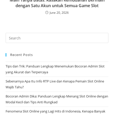
Main Tanpa Batas: Rasakan Kemudahan Bermain
dengan Satu Akun untuk Semua Game Slot
June 20, 2026
Pre
Es
to
Recent Posts
clo
the
Tips dan Trik: Panduan Lengkap Menemukan Bocoran Admin Slot
sea
yang Akurat dan Terpercaya
pan
Sebenarnya Apa Itu Info RTP Live dan Kenapa Pemain Slot Online
Wajib Tahu?
Bocoran Admin Dika: Panduan Lengkap Menang Slot Online dengan
Modal Kecil dan Tips Anti Rungkad
Fenomena Slot Online yang Lagi Hits di Indonesia, Kenapa Banyak