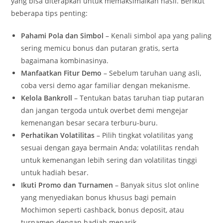
yang bisa diterapkan untuk memaksimalkan hasil. Berikut
beberapa tips penting:
Pahami Pola dan Simbol
– Kenali simbol apa yang paling
sering memicu bonus dan putaran gratis, serta
bagaimana kombinasinya.
Manfaatkan Fitur Demo
– Sebelum taruhan uang asli,
coba versi demo agar familiar dengan mekanisme.
Kelola Bankroll
– Tentukan batas taruhan tiap putaran
dan jangan tergoda untuk overbet demi mengejar
kemenangan besar secara terburu-buru.
Perhatikan Volatilitas
– Pilih tingkat volatilitas yang
sesuai dengan gaya bermain Anda; volatilitas rendah
untuk kemenangan lebih sering dan volatilitas tinggi
untuk hadiah besar.
Ikuti Promo dan Turnamen
– Banyak situs slot online
yang menyediakan bonus khusus bagi pemain
Mochimon seperti cashback, bonus deposit, atau
turnamen dengan hadiah menarik.