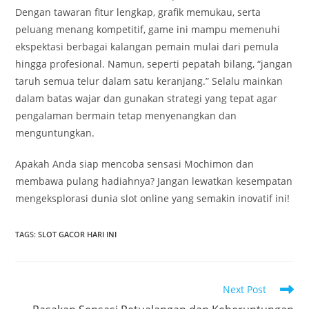
Dengan tawaran fitur lengkap, grafik memukau, serta
peluang menang kompetitif, game ini mampu memenuhi
ekspektasi berbagai kalangan pemain mulai dari pemula
hingga profesional. Namun, seperti pepatah bilang, “jangan
taruh semua telur dalam satu keranjang.” Selalu mainkan
dalam batas wajar dan gunakan strategi yang tepat agar
pengalaman bermain tetap menyenangkan dan
menguntungkan.
Apakah Anda siap mencoba sensasi Mochimon dan
membawa pulang hadiahnya? Jangan lewatkan kesempatan
mengeksplorasi dunia slot online yang semakin inovatif ini!
TAGS
:
SLOT GACOR HARI INI
Read
Next Post
more