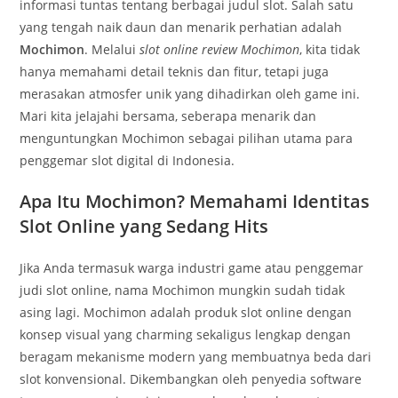
informasi tuntas tentang berbagai judul slot. Salah satu
yang tengah naik daun dan menarik perhatian adalah
Mochimon
. Melalui
slot online review Mochimon
, kita tidak
hanya memahami detail teknis dan fitur, tetapi juga
merasakan atmosfer unik yang dihadirkan oleh game ini.
Mari kita jelajahi bersama, seberapa menarik dan
menguntungkan Mochimon sebagai pilihan utama para
penggemar slot digital di Indonesia.
Apa Itu Mochimon? Memahami Identitas
Slot Online yang Sedang Hits
Jika Anda termasuk warga industri game atau penggemar
judi slot online, nama Mochimon mungkin sudah tidak
asing lagi. Mochimon adalah produk slot online dengan
konsep visual yang charming sekaligus lengkap dengan
beragam mekanisme modern yang membuatnya beda dari
slot konvensional. Dikembangkan oleh penyedia software