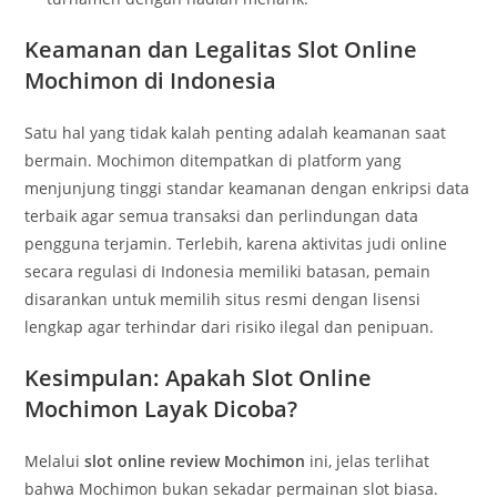
Keamanan dan Legalitas Slot Online
Mochimon di Indonesia
Satu hal yang tidak kalah penting adalah keamanan saat
bermain. Mochimon ditempatkan di platform yang
menjunjung tinggi standar keamanan dengan enkripsi data
terbaik agar semua transaksi dan perlindungan data
pengguna terjamin. Terlebih, karena aktivitas judi online
secara regulasi di Indonesia memiliki batasan, pemain
disarankan untuk memilih situs resmi dengan lisensi
lengkap agar terhindar dari risiko ilegal dan penipuan.
Kesimpulan: Apakah Slot Online
Mochimon Layak Dicoba?
Melalui
slot online review Mochimon
ini, jelas terlihat
bahwa Mochimon bukan sekadar permainan slot biasa.